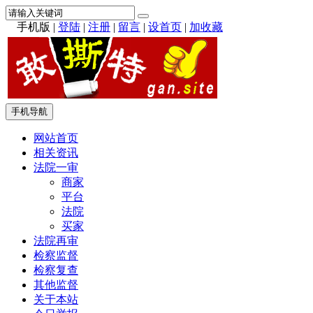
手机版
|
登陆
|
注册
|
留言
|
设首页
|
加收藏
手机导航
网站首页
相关资讯
法院一审
商家
平台
法院
买家
法院再审
检察监督
检察复查
其他监督
关于本站