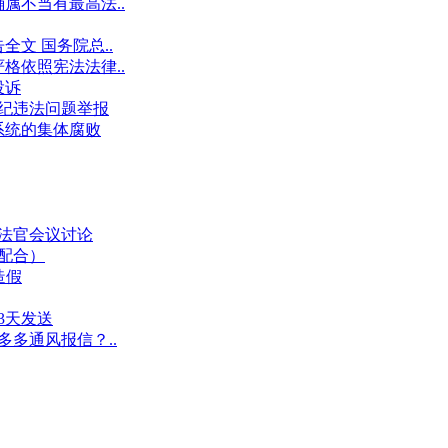
属不当有最高法..
文 国务院总..
格依照宪法法律..
投诉
件违纪违法问题举报
系统的集体腐败
业法官会议讨论
假配合）
造假
3天发送
多多通风报信？..