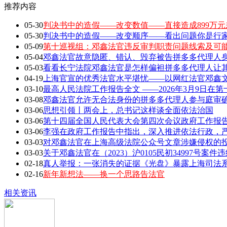
推荐内容
05-30
判决书中的造假——改变数值——直接造成899万元
05-30
判决书中的造假——改变顺序——看出问题你是行家 敢
05-09
第十巡视组：邓鑫法官违反审判职责问题线索及可
05-04
邓鑫法官故意隐匿、错认、毁弃被告拼多多代理人身
05-03
看看长宁法院邓鑫法官是怎样偏袒拼多多代理人让
04-19
上海官宣的优秀法官水平堪忧——以网红法官邓鑫文章
03-10
最高人民法院工作报告全文 ——2026年3月9日在第
03-08
邓鑫法官允许无合法身份的拼多多代理人参与庭审确
03-06
思想引领丨两会上，总书记这样谈全面依法治国
03-06
第十四届全国人民代表大会第四次会议政府工作报告全
03-06
李强在政府工作报告中指出，深入推进依法行政，严
03-03
对邓鑫法官在上海高级法院公众号文章涉嫌侵权的
03-03
关于邓鑫法官在（2023）沪0105民初34997号案
02-18
真人举报：一张消失的证据《光盘》暴露上海司法
02-16
新年新想法——换一个思路告法官
相关资讯