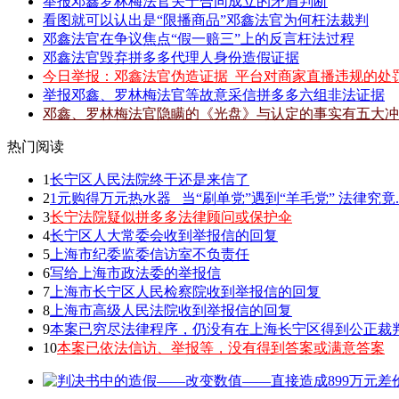
举报邓鑫罗林梅法官关于合同成立的矛盾判断
看图就可以认出是“限播商品”邓鑫法官为何枉法裁判
邓鑫法官在争议焦点“假一赔三”上的反言枉法过程
邓鑫法官毁弃拼多多代理人身份造假证据
今日举报：邓鑫法官伪造证据_平台对商家直播违规的处
举报邓鑫、罗林梅法官等故意采信拼多多六组非法证据
邓鑫、罗林梅法官隐瞒的《光盘》与认定的事实有五大冲
热门阅读
1
长宁区人民法院终于还是来信了
2
1元购得万元热水器 _当“刷单党”遇到“羊毛党” 法律究竟.
3
长宁法院疑似拼多多法律顾问或保护伞
4
长宁区人大常委会收到举报信的回复
5
上海市纪委监委信访室不负责任
6
写给上海市政法委的举报信
7
上海市长宁区人民检察院收到举报信的回复
8
上海市高级人民法院收到举报信的回复
9
本案已穷尽法律程序，仍没有在上海长宁区得到公正裁
10
本案已依法信访、举报等，没有得到答案或满意答案