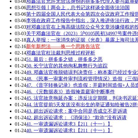
03-08
邓鑫法官允许无合法身份的拼多多代理人参与庭审确
03-06
思想引领丨两会上，总书记这样谈全面依法治国
03-06
第十四届全国人民代表大会第四次会议政府工作报告全
03-06
李强在政府工作报告中指出，深入推进依法行政，严
03-03
对邓鑫法官在上海高级法院公众号文章涉嫌侵权的
03-03
关于邓鑫法官在（2023）沪0105民初34997号案
02-18
真人举报：一张消失的证据《光盘》暴露上海司法
02-16
新年新想法——换一个思路告法官
02-14
邓鑫法官枉法裁判思维过程评析
01-24
51. 最后：拼多多之错，拼多多之恶
01-24
50. 长宁法官的其他徇私舞弊行为追踪
01-24
49. 邓鑫法官推脱错误判决责任：称本案已经过专
01-24
48. 《民事一审案件审判流程管理情况》造假（三
01-24
47. 《音字转换记录》也造假：开庭时间造假+人员
01-24
46. 《元数据表3》造假掩盖庭审中断事件
01-24
45. 法官故意拖延办案：违反法定期限，判决书迟延
01-24
44. 法官提前5天发送没有出生的举证通知给被告2拼
01-24
43. 超出诉讼请求：案中合同是否成立不是诉请
01-24
42. 超出诉讼请求：《消保法》“欺诈”没有诉请
01-24
41. 一审遗漏诉讼请求3【211（十一）】
01-24
40. 一审遗漏诉讼请求1【211（十一）】