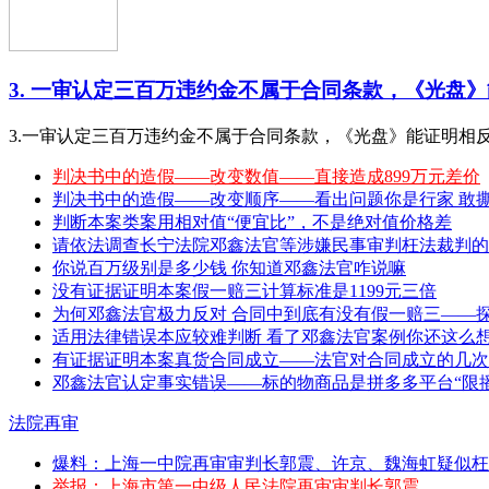
3. 一审认定三百万违约金不属于合同条款，《光盘》能
3.一审认定三百万违约金不属于合同条款，《光盘》能证明相
判决书中的造假——改变数值——直接造成899万元差价
判决书中的造假——改变顺序——看出问题你是行家 敢撕特 （20
判断本案类案用相对值“便宜比”，不是绝对值价格差
请依法调查长宁法院邓鑫法官等涉嫌民事审判枉法裁判的
你说百万级别是多少钱 你知道邓鑫法官咋说嘛
没有证据证明本案假一赔三计算标准是1199元三倍
为何邓鑫法官极力反对 合同中到底有没有假一赔三——
适用法律错误本应较难判断 看了邓鑫法官案例你还这么
有证据证明本案真货合同成立——法官对合同成立的几次
邓鑫法官认定事实错误——标的物商品是拼多多平台“限播
法院再审
爆料：上海一中院再审审判长郭震、许京、魏海虹疑似枉
举报：上海市第一中级人民法院再审审判长郭震