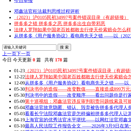
今日举报
邓鑫法官枉法裁判思维过程评析
（2023）沪0105民初34997号案件错误目录（有超链接）
拼多多之错 拼多多之恶 拼多多出生自带邪恶
法律人罗翔如果中国老百姓都敢去行使天价索赔会怎么样
从拼多多《用户服务协议》看电商先天之错 ——以（2023）
搜 索
上一页
下一页
今日
今天更新
0
篇 共有
178
篇
01-23
（2023）沪0105民初34997号案件错误目录（有超
12-22
法律人罗翔如果中国老百姓都敢去行使天价索赔会
12-09
从拼多多《用户服务协议》看电商先天之错 ——以（202
05-30
判决书中的造假——改变数值——直接造成899万元
05-30
判决书中的造假——改变顺序——看出问题你是行家 敢
05-09
第十巡视组：邓鑫法官违反审判职责问题线索及可
05-04
邓鑫法官故意隐匿、错认、毁弃被告拼多多代理人身
05-03
看看长宁法院邓鑫法官是怎样偏袒拼多多代理人让
04-19
上海官宣的优秀法官水平堪忧——以网红法官邓鑫文章
03-10
最高人民法院工作报告全文 ——2026年3月9日在第