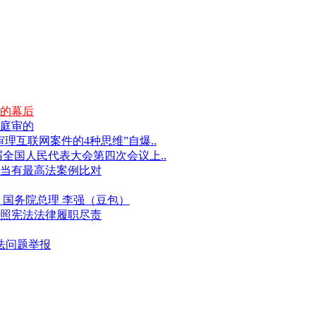
的幕后
庭审的
互联网案件的4种思维”自爆..
届全国人民代表大会第四次会议上..
当有最高法案例比对
国务院总理 李强（豆包）
照宪法法律履职尽责
违法问题举报