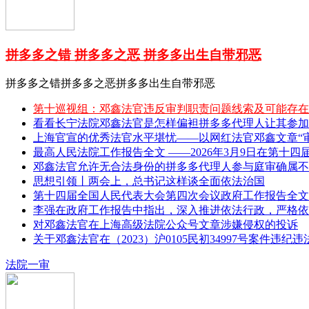
拼多多之错 拼多多之恶 拼多多出生自带邪恶
拼多多之错拼多多之恶拼多多出生自带邪恶
第十巡视组：邓鑫法官违反审判职责问题线索及可能存在
看看长宁法院邓鑫法官是怎样偏袒拼多多代理人让其参加
上海官宣的优秀法官水平堪忧——以网红法官邓鑫文章“审理
最高人民法院工作报告全文 ——2026年3月9日在第十四
邓鑫法官允许无合法身份的拼多多代理人参与庭审确属不
思想引领丨两会上，总书记这样谈全面依法治国
第十四届全国人民代表大会第四次会议政府工作报告全文 
李强在政府工作报告中指出，深入推进依法行政，严格依
对邓鑫法官在上海高级法院公众号文章涉嫌侵权的投诉
关于邓鑫法官在（2023）沪0105民初34997号案件违纪
法院一审