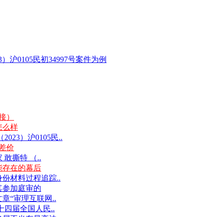
沪0105民初34997号案件为例
链接）
怎么样
3）沪0105民..
差价
撕特 （..
能存在的幕后
份材料过程追踪..
其参加庭审的
“审理互联网..
十四届全国人民..