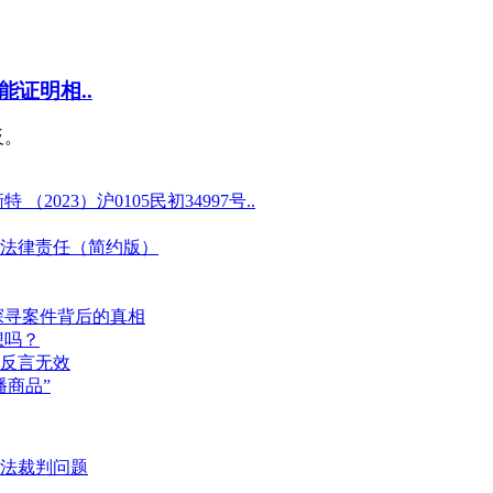
证明相..
反。
23）沪0105民初34997号..
法律责任（简约版）
探寻案件背后的真相
想吗？
反言无效
商品”
法裁判问题