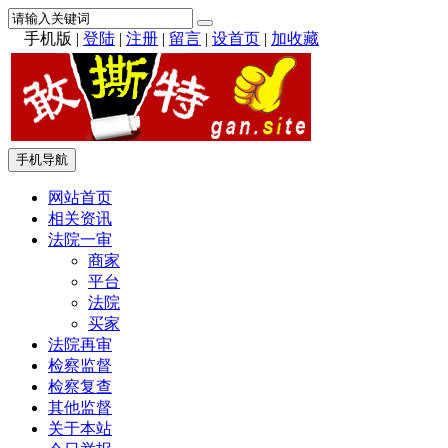
手机版
|
登陆
|
注册
|
留言
|
设首页
|
加收藏
手机导航
网站首页
相关资讯
法院一审
商家
平台
法院
买家
法院再审
检察监督
检察复查
其他监督
关于本站