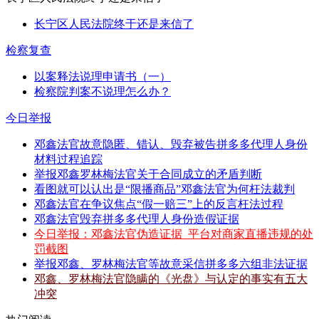
长宁区人民法院终于还是来信了
检察复查
以案释法说理申请书（一）
检察院判案不说理怎么办？
今日举报
邓鑫法官故意隐匿、错认、毁弃被告拼多多代理人身份
材料过程追踪
举报邓鑫罗林梅法官关于合同成立的矛盾判断
看图就可以认出是“限播商品”邓鑫法官为何枉法裁判
邓鑫法官在争议焦点“假一赔三”上的反言枉法过程
邓鑫法官毁弃拼多多代理人身份造假证据
今日举报：邓鑫法官伪造证据_平台对商家直播违规的处
罚截图
举报邓鑫、罗林梅法官等故意采信拼多多六组非法证据
邓鑫、罗林梅法官隐瞒的《光盘》与认定的事实有五大
冲突