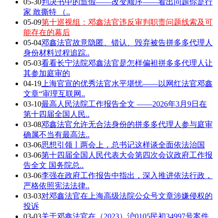
05-30
判决书中的造假——改变顺序——看出问题你是行
家 敢撕特 （..
05-09
第十巡视组：邓鑫法官违反审判职责问题线索及可
能存在的幕后
05-04
邓鑫法官故意隐匿、错认、毁弃被告拼多多代理人
身份材料过程追踪..
05-03
看看长宁法院邓鑫法官是怎样偏袒拼多多代理人让
其参加庭审的
04-19
上海官宣的优秀法官水平堪忧——以网红法官邓鑫
文章“审理互联网..
03-10
最高人民法院工作报告全文 ——2026年3月9日在
第十四届全国人民..
03-08
邓鑫法官允许无合法身份的拼多多代理人参与庭审
确属不当有最高法..
03-06
思想引领丨两会上，总书记这样谈全面依法治国
03-06
第十四届全国人民代表大会第四次会议政府工作报
告全文 国务院总..
03-06
李强在政府工作报告中指出，深入推进依法行政，
严格依照宪法法律..
03-03
对邓鑫法官在上海高级法院公众号文章涉嫌侵权的
投诉
03-03
关于邓鑫法官在（2023）沪0105民初34997号案件