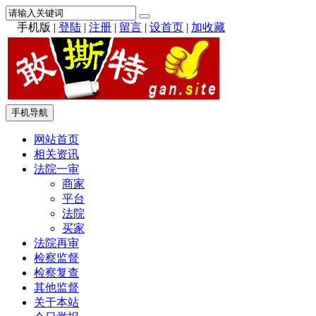
手机版
|
登陆
|
注册
|
留言
|
设首页
|
加收藏
手机导航
网站首页
相关资讯
法院一审
商家
平台
法院
买家
法院再审
检察监督
检察复查
其他监督
关于本站