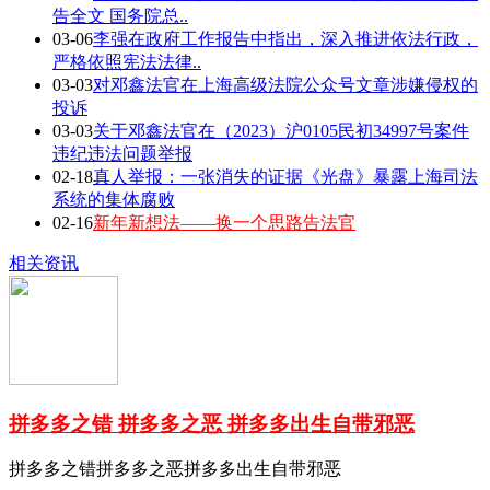
告全文 国务院总..
03-06
李强在政府工作报告中指出，深入推进依法行政，
严格依照宪法法律..
03-03
对邓鑫法官在上海高级法院公众号文章涉嫌侵权的
投诉
03-03
关于邓鑫法官在（2023）沪0105民初34997号案件
违纪违法问题举报
02-18
真人举报：一张消失的证据《光盘》暴露上海司法
系统的集体腐败
02-16
新年新想法——换一个思路告法官
相关资讯
拼多多之错 拼多多之恶 拼多多出生自带邪恶
拼多多之错拼多多之恶拼多多出生自带邪恶