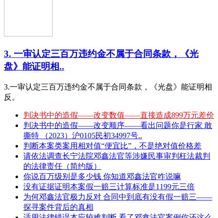
3. 一审认定三百万违约金不属于合同条款，《光
盘》能证明相..
3.一审认定三百万违约金不属于合同条款，《光盘》能证明相
反。
判决书中的造假——改变数值——直接造成899万元差价
判决书中的造假——改变顺序——看出问题你是行家 敢
撕特 （2023）沪0105民初34997号..
判断本案类案用相对值“便宜比”，不是绝对值价格差
请依法调查长宁法院邓鑫法官等涉嫌民事审判枉法裁判
的法律责任（简约版）
你说百万级别是多少钱 你知道邓鑫法官咋说嘛
没有证据证明本案假一赔三计算标准是1199元三倍
为何邓鑫法官极力反对 合同中到底有没有假一赔三——
探寻案件背后的真相
适用法律错误本应较难判断 看了邓鑫法官案例你还这么