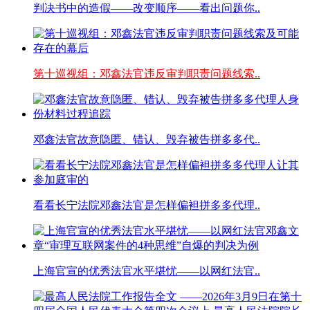
判决书中的造假——改变顺序——看出问题你..
第十巡视组：邓鑫法官违反审判职责问题线索..
邓鑫法官故意隐匿、错认、毁弃被告拼多多代..
看看长宁法院邓鑫法官是怎样偏袒拼多多代理..
上海官宣的优秀法官水平堪忧——以网红法官..