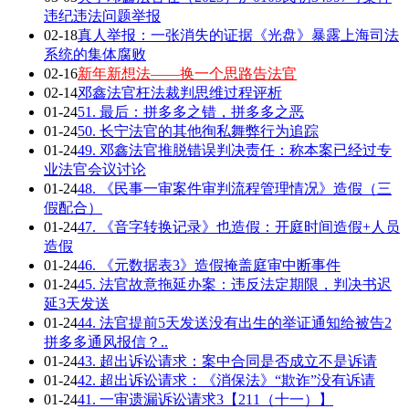
违纪违法问题举报
02-18
真人举报：一张消失的证据《光盘》暴露上海司法
系统的集体腐败
02-16
新年新想法——换一个思路告法官
02-14
邓鑫法官枉法裁判思维过程评析
01-24
51. 最后：拼多多之错，拼多多之恶
01-24
50. 长宁法官的其他徇私舞弊行为追踪
01-24
49. 邓鑫法官推脱错误判决责任：称本案已经过专
业法官会议讨论
01-24
48. 《民事一审案件审判流程管理情况》造假（三
假配合）
01-24
47. 《音字转换记录》也造假：开庭时间造假+人员
造假
01-24
46. 《元数据表3》造假掩盖庭审中断事件
01-24
45. 法官故意拖延办案：违反法定期限，判决书迟
延3天发送
01-24
44. 法官提前5天发送没有出生的举证通知给被告2
拼多多通风报信？..
01-24
43. 超出诉讼请求：案中合同是否成立不是诉请
01-24
42. 超出诉讼请求：《消保法》“欺诈”没有诉请
01-24
41. 一审遗漏诉讼请求3【211（十一）】