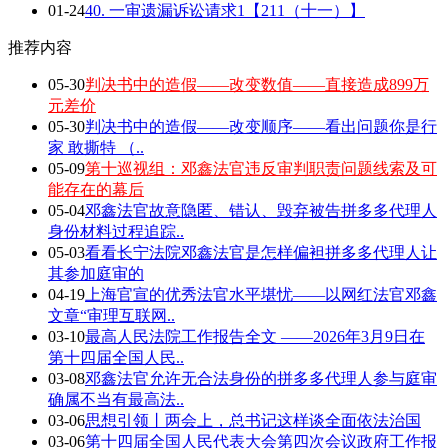
01-24
40. 一审遗漏诉讼请求1【211（十一）】
推荐内容
05-30
判决书中的造假——改变数值——直接造成899万
元差价
05-30
判决书中的造假——改变顺序——看出问题你是行
家 敢撕特 （..
05-09
第十巡视组：邓鑫法官违反审判职责问题线索及可
能存在的幕后
05-04
邓鑫法官故意隐匿、错认、毁弃被告拼多多代理人
身份材料过程追踪..
05-03
看看长宁法院邓鑫法官是怎样偏袒拼多多代理人让
其参加庭审的
04-19
上海官宣的优秀法官水平堪忧——以网红法官邓鑫
文章“审理互联网..
03-10
最高人民法院工作报告全文 ——2026年3月9日在
第十四届全国人民..
03-08
邓鑫法官允许无合法身份的拼多多代理人参与庭审
确属不当有最高法..
03-06
思想引领丨两会上，总书记这样谈全面依法治国
03-06
第十四届全国人民代表大会第四次会议政府工作报