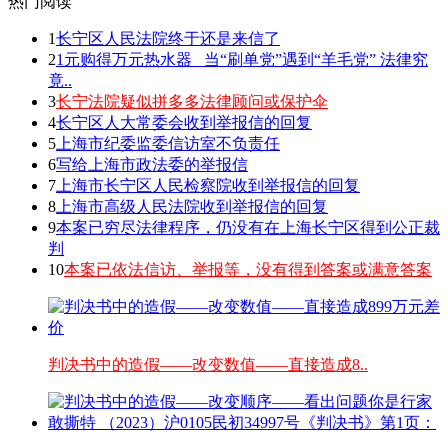
热门阅读
1
长宁区人民法院终于还是来信了
2
1元购得万元热水器 _当“刷单党”遇到“羊毛党” 法律究
竟..
3
长宁法院疑似拼多多法律顾问或保护伞
4
长宁区人大常委会收到举报信的回复
5
上海市纪委监委信访室不负责任
6
写给上海市政法委的举报信
7
上海市长宁区人民检察院收到举报信的回复
8
上海市高级人民法院收到举报信的回复
9
本案已穷尽法律程序，仍没有在上海长宁区得到公正裁
判
10
本案已依法信访、举报等，没有得到答案或满意答案
判决书中的造假——改变数值——直接造成8..