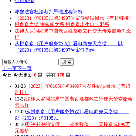
今日举报
邓鑫法官枉法裁判思维过程评析
（2023）沪0105民初34997号案件错误目录（有超链接）
拼多多之错 拼多多之恶 拼多多出生自带邪恶
法律人罗翔如果中国老百姓都敢去行使天价索赔会怎么
样
从拼多多《用户服务协议》看电商先天之错 ——以
（2023）沪0105民初34997号案件为例
搜 索
上一页
下一页
今日
今天更新
0
篇 共有
178
篇
01-23
（2023）沪0105民初34997号案件错误目录（有超
链接）
12-22
法律人罗翔如果中国老百姓都敢去行使天价索赔会
怎么样
12-09
从拼多多《用户服务协议》看电商先天之错 ——
以（2023）沪0105民..
05-30
判决书中的造假——改变数值——直接造成899万
元差价