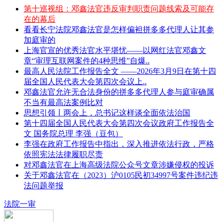
第十巡视组：邓鑫法官违反审判职责问题线索及可能存
在的幕后
看看长宁法院邓鑫法官是怎样偏袒拼多多代理人让其参
加庭审的
上海官宣的优秀法官水平堪忧——以网红法官邓鑫文
章“审理互联网案件的4种思维”自爆..
最高人民法院工作报告全文 ——2026年3月9日在第十四
届全国人民代表大会第四次会议上..
邓鑫法官允许无合法身份的拼多多代理人参与庭审确属
不当有最高法案例比对
思想引领丨两会上，总书记这样谈全面依法治国
第十四届全国人民代表大会第四次会议政府工作报告全
文 国务院总理 李强（豆包）
李强在政府工作报告中指出，深入推进依法行政，严格
依照宪法法律履职尽责
对邓鑫法官在上海高级法院公众号文章涉嫌侵权的投诉
关于邓鑫法官在（2023）沪0105民初34997号案件违纪违
法问题举报
法院一审