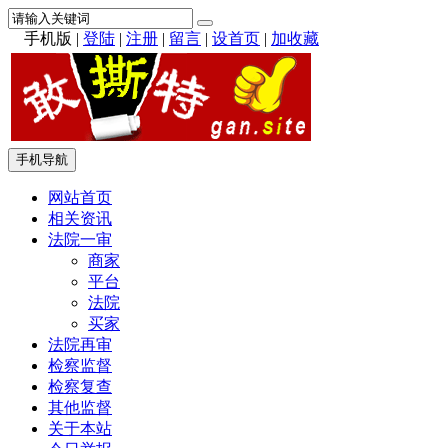
手机版
|
登陆
|
注册
|
留言
|
设首页
|
加收藏
手机导航
网站首页
相关资讯
法院一审
商家
平台
法院
买家
法院再审
检察监督
检察复查
其他监督
关于本站