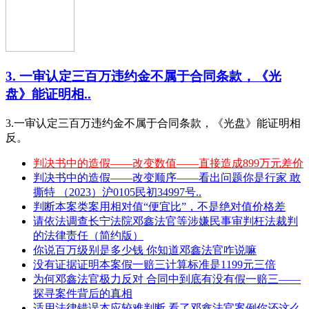
3. 一审认定三百万违约金不属于合同条款，《光
盘》能证明相..
3.一审认定三百万违约金不属于合同条款，《光盘》能证明相
反。
判决书中的造假——改变数值——直接造成899万元差价
判决书中的造假——改变顺序——看出问题你是行家 敢
撕特 （2023）沪0105民初34997号..
判断本案类案用相对值“便宜比”，不是绝对值价格差
请依法调查长宁法院邓鑫法官等涉嫌民事审判枉法裁判
的法律责任（简约版）
你说百万级别是多少钱 你知道邓鑫法官咋说嘛
没有证据证明本案假一赔三计算标准是1199元三倍
为何邓鑫法官极力反对 合同中到底有没有假一赔三——
探寻案件背后的真相
适用法律错误本应较难判断 看了邓鑫法官案例你还这么