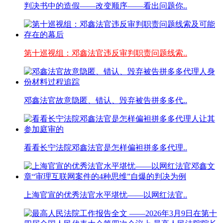
判决书中的造假——改变顺序——看出问题你..
第十巡视组：邓鑫法官违反审判职责问题线索..
邓鑫法官故意隐匿、错认、毁弃被告拼多多代..
看看长宁法院邓鑫法官是怎样偏袒拼多多代理..
上海官宣的优秀法官水平堪忧——以网红法官..