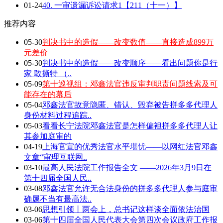
01-24
40. 一审遗漏诉讼请求1【211（十一）】
推荐内容
05-30
判决书中的造假——改变数值——直接造成899万
元差价
05-30
判决书中的造假——改变顺序——看出问题你是行
家 敢撕特 （..
05-09
第十巡视组：邓鑫法官违反审判职责问题线索及可
能存在的幕后
05-04
邓鑫法官故意隐匿、错认、毁弃被告拼多多代理人
身份材料过程追踪..
05-03
看看长宁法院邓鑫法官是怎样偏袒拼多多代理人让
其参加庭审的
04-19
上海官宣的优秀法官水平堪忧——以网红法官邓鑫
文章“审理互联网..
03-10
最高人民法院工作报告全文 ——2026年3月9日在
第十四届全国人民..
03-08
邓鑫法官允许无合法身份的拼多多代理人参与庭审
确属不当有最高法..
03-06
思想引领丨两会上，总书记这样谈全面依法治国
03-06
第十四届全国人民代表大会第四次会议政府工作报