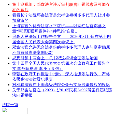
第十巡视组：邓鑫法官违反审判职责问题线索及可能存
在的幕后
看看长宁法院邓鑫法官是怎样偏袒拼多多代理人让其参
加庭审的
上海官宣的优秀法官水平堪忧——以网红法官邓鑫文
章“审理互联网案件的4种思维”自爆..
最高人民法院工作报告全文 ——2026年3月9日在第十四
届全国人民代表大会第四次会议上..
邓鑫法官允许无合法身份的拼多多代理人参与庭审确属
不当有最高法案例比对
思想引领丨两会上，总书记这样谈全面依法治国
第十四届全国人民代表大会第四次会议政府工作报告全
文 国务院总理 李强（豆包）
李强在政府工作报告中指出，深入推进依法行政，严格
依照宪法法律履职尽责
对邓鑫法官在上海高级法院公众号文章涉嫌侵权的投诉
关于邓鑫法官在（2023）沪0105民初34997号案件违纪违
法问题举报
法院一审