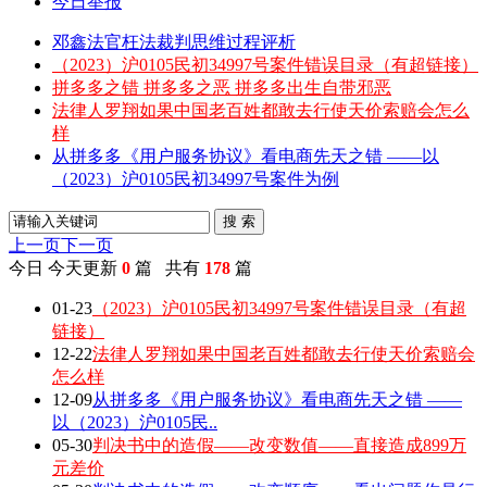
今日举报
邓鑫法官枉法裁判思维过程评析
（2023）沪0105民初34997号案件错误目录（有超链接）
拼多多之错 拼多多之恶 拼多多出生自带邪恶
法律人罗翔如果中国老百姓都敢去行使天价索赔会怎么
样
从拼多多《用户服务协议》看电商先天之错 ——以
（2023）沪0105民初34997号案件为例
搜 索
上一页
下一页
今日
今天更新
0
篇 共有
178
篇
01-23
（2023）沪0105民初34997号案件错误目录（有超
链接）
12-22
法律人罗翔如果中国老百姓都敢去行使天价索赔会
怎么样
12-09
从拼多多《用户服务协议》看电商先天之错 ——
以（2023）沪0105民..
05-30
判决书中的造假——改变数值——直接造成899万
元差价