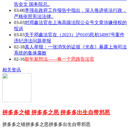
告全文 国务院总..
03-06
李强在政府工作报告中指出，深入推进依法行政，
严格依照宪法法律..
03-03
对邓鑫法官在上海高级法院公众号文章涉嫌侵权的
投诉
03-03
关于邓鑫法官在（2023）沪0105民初34997号案件
违纪违法问题举报
02-18
真人举报：一张消失的证据《光盘》暴露上海司法
系统的集体腐败
02-16
新年新想法——换一个思路告法官
相关资讯
拼多多之错 拼多多之恶 拼多多出生自带邪恶
拼多多之错拼多多之恶拼多多出生自带邪恶