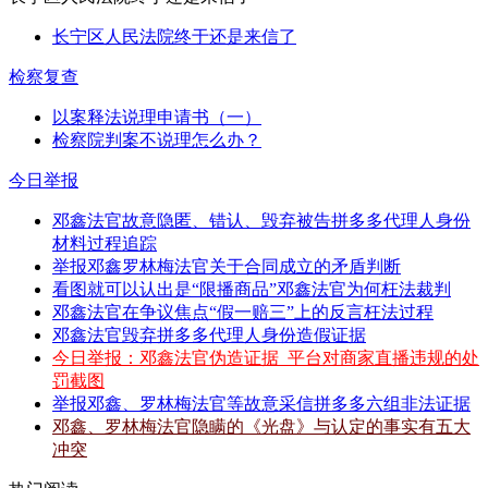
长宁区人民法院终于还是来信了
检察复查
以案释法说理申请书（一）
检察院判案不说理怎么办？
今日举报
邓鑫法官故意隐匿、错认、毁弃被告拼多多代理人身份
材料过程追踪
举报邓鑫罗林梅法官关于合同成立的矛盾判断
看图就可以认出是“限播商品”邓鑫法官为何枉法裁判
邓鑫法官在争议焦点“假一赔三”上的反言枉法过程
邓鑫法官毁弃拼多多代理人身份造假证据
今日举报：邓鑫法官伪造证据_平台对商家直播违规的处
罚截图
举报邓鑫、罗林梅法官等故意采信拼多多六组非法证据
邓鑫、罗林梅法官隐瞒的《光盘》与认定的事实有五大
冲突