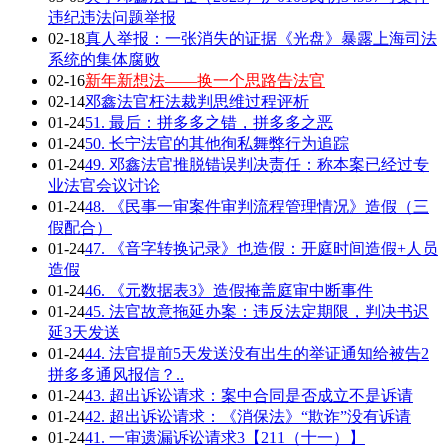
违纪违法问题举报
02-18
真人举报：一张消失的证据《光盘》暴露上海司法
系统的集体腐败
02-16
新年新想法——换一个思路告法官
02-14
邓鑫法官枉法裁判思维过程评析
01-24
51. 最后：拼多多之错，拼多多之恶
01-24
50. 长宁法官的其他徇私舞弊行为追踪
01-24
49. 邓鑫法官推脱错误判决责任：称本案已经过专
业法官会议讨论
01-24
48. 《民事一审案件审判流程管理情况》造假（三
假配合）
01-24
47. 《音字转换记录》也造假：开庭时间造假+人员
造假
01-24
46. 《元数据表3》造假掩盖庭审中断事件
01-24
45. 法官故意拖延办案：违反法定期限，判决书迟
延3天发送
01-24
44. 法官提前5天发送没有出生的举证通知给被告2
拼多多通风报信？..
01-24
43. 超出诉讼请求：案中合同是否成立不是诉请
01-24
42. 超出诉讼请求：《消保法》“欺诈”没有诉请
01-24
41. 一审遗漏诉讼请求3【211（十一）】