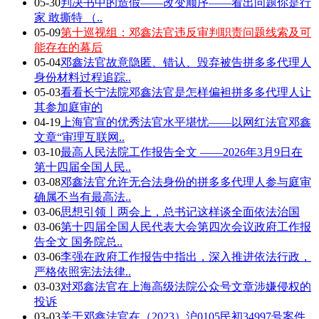
05-30
判决书中的造假——改变顺序——看出问题你是行
家 敢撕特 （..
05-09
第十巡视组：邓鑫法官违反审判职责问题线索及可
能存在的幕后
05-04
邓鑫法官故意隐匿、错认、毁弃被告拼多多代理人
身份材料过程追踪..
05-03
看看长宁法院邓鑫法官是怎样偏袒拼多多代理人让
其参加庭审的
04-19
上海官宣的优秀法官水平堪忧——以网红法官邓鑫
文章“审理互联网..
03-10
最高人民法院工作报告全文 ——2026年3月9日在
第十四届全国人民..
03-08
邓鑫法官允许无合法身份的拼多多代理人参与庭审
确属不当有最高法..
03-06
思想引领丨两会上，总书记这样谈全面依法治国
03-06
第十四届全国人民代表大会第四次会议政府工作报
告全文 国务院总..
03-06
李强在政府工作报告中指出，深入推进依法行政，
严格依照宪法法律..
03-03
对邓鑫法官在上海高级法院公众号文章涉嫌侵权的
投诉
03-03
关于邓鑫法官在（2023）沪0105民初34997号案件