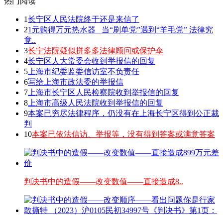
热门阅读
1
长宁区人民法院终于还是来信了
2
1元购得万元热水器 _当“刷单党”遇到“羊毛党” 法律究
竟..
3
长宁法院疑似拼多多法律顾问或保护伞
4
长宁区人大常委会收到举报信的回复
5
上海市纪委监委信访室不负责任
6
写给上海市政法委的举报信
7
上海市长宁区人民检察院收到举报信的回复
8
上海市高级人民法院收到举报信的回复
9
本案已穷尽法律程序，仍没有在上海长宁区得到公正裁
判
10
本案已依法信访、举报等，没有得到答案或满意答案
判决书中的造假——改变数值——直接造成8..