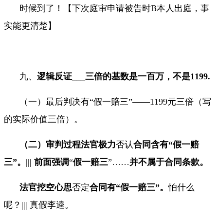
时候到了！
【下次庭审申请被告时
B
本人出庭，事
实能更清楚】
九、
逻辑反证
___
三倍的基数是一百万，不是
1199.
（一）最后判决有“假一赔三”——
1199
元三倍（写
的实际价值三倍）。
（二）审判过程法官极力
否认
合同含有“假一赔
三”。
|||
前面强调
“
假一赔三
”……
并不属于合同条款。
法官挖空心思
否定
合同有“假一赔三”。
怕什么
呢？
|||
真假李逵。