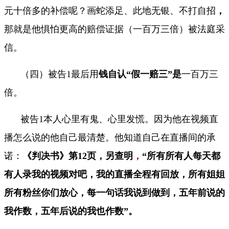
元十倍多的补偿呢？画蛇添足、此地无银、不打自招
，
那就是他惧怕更高的赔偿证据（一百万三倍）被法庭采
信。
（四）被告
1
最后用
钱自认“假一赔三”是
一百万三
倍。
被告
1
本人心里有鬼、心里发慌。因为他在视频直
播怎么说的他自己最清楚。
他知道自己在直播间的承
诺：
《判决书》第
12
页，另查明
，
“所有所有人每天都
有人录我的视频对吧，我的直播全程有回放，所有姐姐
所有粉丝你们放心，每一句话我说到做到，五年前说的
我作数，五年后说的我也作数”。