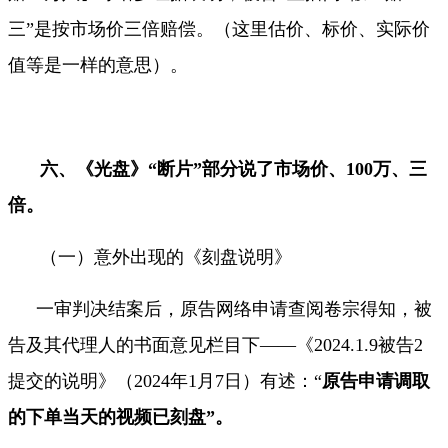
三
”
是按市场价三倍赔偿。（这里估价、标价、实际价
值等是一样的意思）。
六、《光盘》“断片”部分说了市场价、
100
万、三
倍。
（一）意外出现的《刻盘说明》
一审判决结案后，原告网络申请查阅卷宗得知，被
告及其代理人的书面意见栏目下——《
2024.1.9
被告
2
提交的说明》（
2024
年
1
月
7
日）有述：
“
原告申请调取
的下单当天的视频已刻盘
”
。