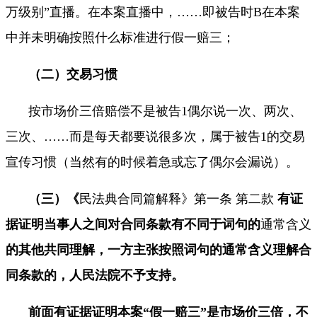
万级别
”
直播。在本案直播中，
……
即被告时
B
在本案
中并未明确按照什么标准进行假一赔三；
（二）
交易习惯
按市场价三倍赔偿不是被告
1
偶尔说一次、两次、
三次、
……
而是每天都要说很多次，属于被告
1
的交易
宣传习惯（当然有的时候着急或忘了偶尔会漏说）。
（三）
《
民法典合同篇解释》第一条 第二款
有证
据证明当事人之间对合同条款有不同于词句的
通常含义
的其他共同理解，一方主张按照词句的通常含义理解合
同条款的，人民法院不予支持。
前面有证据证明本案“假一赔三”是市场价三倍，不