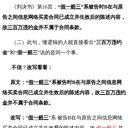
《判决书》第
16
页，
“
假一赔三
”系被告时
B
在与原
告之间信息网络买卖合同已成立并生效后的陈述内容，
故
三百万违约金
并不属于合同条款。
（二）此句，懂逻辑的人能直接看出“
三百万违约
金
”和“
假一赔三
”说的是同一个事。
不信
？
改写看看：
原文：“
假一赔三
”系被告时
B
在与原告之间信息网
络买卖合同已成立并生效后的陈述内容，故
三百万违约
金
并不属于合同条款。
改写：
“
假一赔三
”系 被告
B
在与原告之间信息网络
买卖合同已成立并生效
后
的陈述内容，故
假一赔三
并