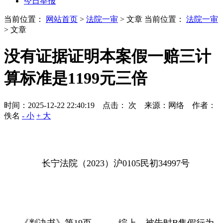
今日举报
当前位置：
网站首页
>
法院一审
> 文章
当前位置：
法院一审
> 文章
没有证据证明本案假一赔三计
算标准是1199元三倍
时间：2025-12-22 22:40:19 点击：
次
来源：网络 作者：
佚名
- 小
+ 大
长宁法院（
2023
）沪
0105
民初
34997
号
《判决书》第
19
页，
……
综上，被告时
B
售假行为