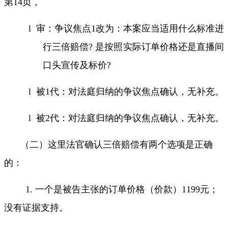
第
14
页，
l
审：争议焦点
1
改为：本案应当适用什么标准进
行三倍赔偿
?
是按照
实际订单价格
还是直播间
口头宣传及标价
?
l
被
1
代：对法庭归纳的争议焦点确认，无补充。
l
被
2
代：对法庭归纳的争议焦点确认，无补充。
（二）这里法官确认三倍赔偿有两个选项是正确
的：
1.
一个是被告主张的订单价格（价款）
1199
元；
没有证据支持。