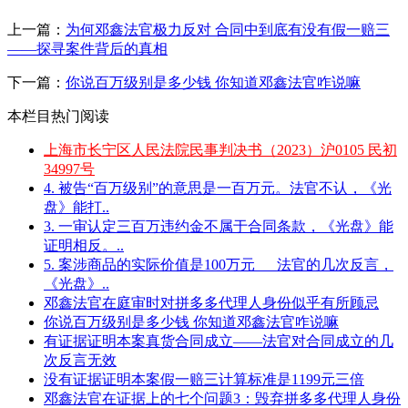
上一篇：
为何邓鑫法官极力反对 合同中到底有没有假一赔三
——探寻案件背后的真相
下一篇：
你说百万级别是多少钱 你知道邓鑫法官咋说嘛
本栏目热门阅读
上海市长宁区人民法院民事判决书（2023）沪0105 民初
34997号
4. 被告“百万级别”的意思是一百万元。法官不认，《光
盘》能打..
3. 一审认定三百万违约金不属于合同条款，《光盘》能
证明相反。..
5. 案涉商品的实际价值是100万元___法官的几次反言，
《光盘》..
邓鑫法官在庭审时对拼多多代理人身份似乎有所顾忌
你说百万级别是多少钱 你知道邓鑫法官咋说嘛
有证据证明本案真货合同成立——法官对合同成立的几
次反言无效
没有证据证明本案假一赔三计算标准是1199元三倍
邓鑫法官在证据上的七个问题3：毁弃拼多多代理人身份