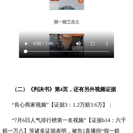
（二）《判决书》第
4
页，还有另外视频证据
“良心商家视频”【证据
3
：
1.2
万赔
3.6
万】；
“
7
月
6
日人气排行榜第一名视频
”
【证据
b14
：六千
赔一万八】等诸多证据表明，被告
1
直播间
“
假一赔