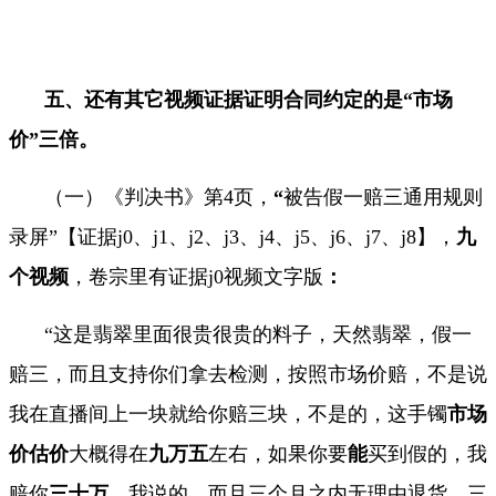
五、还有其它视频证据证明合同约定的是“市场
价”三倍。
（一）《判决书》第
4
页，
“
被告假一赔三通用规则
录屏”
【证据
j0
、
j1
、
j2
、
j3
、
j4
、
j5
、
j6
、
j7
、
j8
】，
九
个视频
，卷宗里有证据
j0
视频文字版
：
“
这是翡翠里面很贵很贵的料子，天然翡翠，假一
赔三，而且支持你们拿去检测，
按照市场价赔
，不是说
我在直播间上一块就给你赔三块，不是的，这手镯
市场
价估价
大概得在
九万五
左右，如果你要
能
买到假的，我
赔你
三十万
，我说的。而且三个月之内无理由退货，三