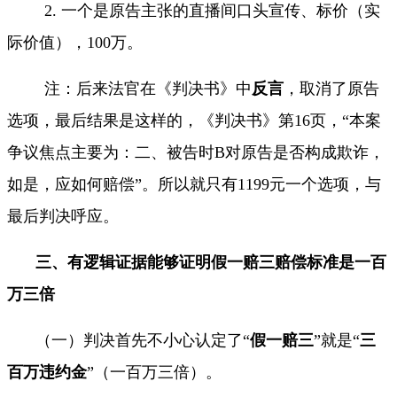
2.
一个是原告主张的直播间口头宣传、标价（实
际价值），
100
万。
注：后来法官在《判决书》中
反言
，取消了原告
选项，最后结果是这样的，《判决书》第
16
页，“本案
争议焦点主要为：二、被告时
B
对原告是否构成欺诈，
如是，应如何赔偿”。所以就只有
1199
元一个选项，与
最后判决呼应。
三、有逻辑证据能够证明假一赔三赔偿标准是一百
万三倍
（一）判决首先不小心认定了“
假一赔三
”就是“
三
百万违约金
”（一百万三倍）。