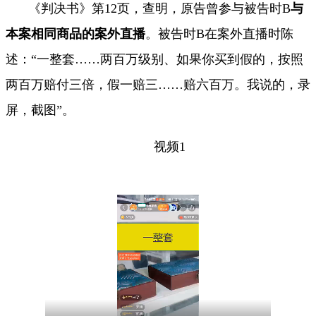
《判决书》第
12
页，查明，原告曾参与被告时
B
与
本案相同商品的案外直播
。被告时
B
在案外直播时陈
述：
“
一整套
……
两百万级别、如果你买到假的，按照
两百万赔付三倍，假一赔三
……
赔六百万。我说的，录
屏，截图
”
。
视频
1