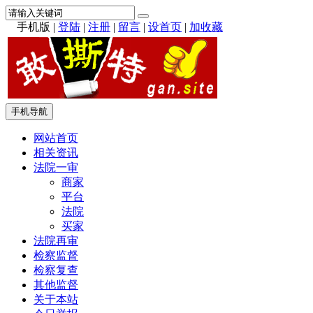
手机版
|
登陆
|
注册
|
留言
|
设首页
|
加收藏
手机导航
网站首页
相关资讯
法院一审
商家
平台
法院
买家
法院再审
检察监督
检察复查
其他监督
关于本站