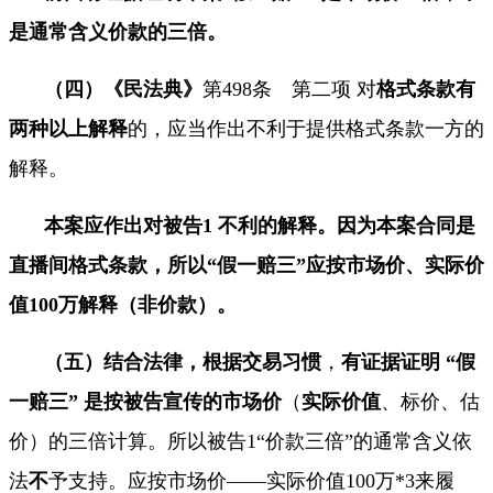
是通常含义价款的三倍。
（四）
《民法典》
第
498
条 第二项 对
格式条款有
两种以上解释
的，应当作出不利于提供格式条款一方的
解释。
本案应作出对被告
1
不利的解释。因为本案合同是
直播间格式条款，所以“假一赔三”应按市场价、实际价
值
100
万解释（非价款）。
（五）
结合法律，根据交易习惯
，
有
证据证明 “假
一赔三” 是按被告宣传的市场价
（
实际价值
、标价、估
价）的三倍计算。所以被告
1“
价款三倍
”
的通常含义依
法
不
予支持。应按市场价——实际价值
100
万
*3
来履