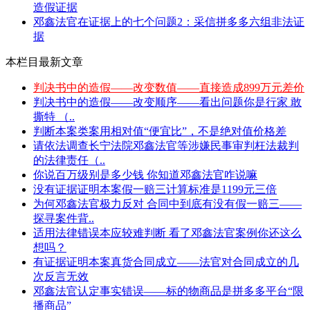
造假证据
邓鑫法官在证据上的七个问题2：采信拼多多六组非法证
据
本栏目最新文章
判决书中的造假——改变数值——直接造成899万元差价
判决书中的造假——改变顺序——看出问题你是行家 敢
撕特 （..
判断本案类案用相对值“便宜比”，不是绝对值价格差
请依法调查长宁法院邓鑫法官等涉嫌民事审判枉法裁判
的法律责任（..
你说百万级别是多少钱 你知道邓鑫法官咋说嘛
没有证据证明本案假一赔三计算标准是1199元三倍
为何邓鑫法官极力反对 合同中到底有没有假一赔三——
探寻案件背..
适用法律错误本应较难判断 看了邓鑫法官案例你还这么
想吗？
有证据证明本案真货合同成立——法官对合同成立的几
次反言无效
邓鑫法官认定事实错误——标的物商品是拼多多平台“限
播商品”