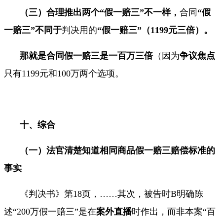
（三）合理推出两个“假一赔三”不一样，
合同
“假
一赔三”不同于
判决用的
“假一赔三”（
1199
元三倍）。
那就是合同假一赔三是一百万三倍
（因为
争议焦点
只有
1199
元和
100
万两个选项。
十、综合
（一）
法官清楚知道相同商品假一赔三赔偿标准的
事实
《判决书》第
18
页，
……
其次，被告时
B
明确陈
述
“200
万假一赔三
”
是在
案外直播
时作出，而非本案
“
百