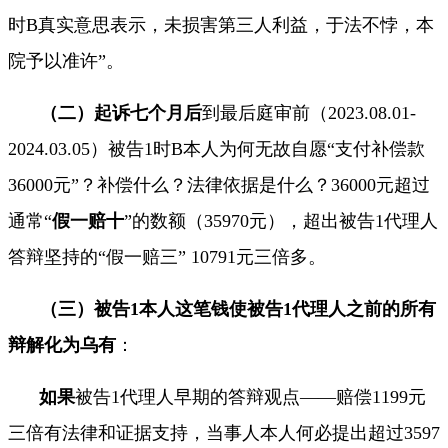
时
B
真实意思表示，未损害第三人利益，于法不悖，本
院予以准许
”
。
（二）起诉七个月后
到最后庭审前（
2023.08.01-
2024.03.05
）被告
1
时
B
本人为何无故自愿
“
支付补偿款
36000
元
”
？补偿什么？法律依据是什么？
36000
元超过
通常
“
假一赔十
”
的数额（
35970
元），超出被告
1
代理人
答辩坚持的
“
假一赔三
” 10791
元三倍多。
（三）被告
1
本人这笔钱使被告
1
代理人之前的所有
辩解化为乌有
：
..
如果
被告
1
代理人早期的答辩观点
——
赔偿
1199
元
三倍有法律和证据支持，当事人本人何必提出超过
3597