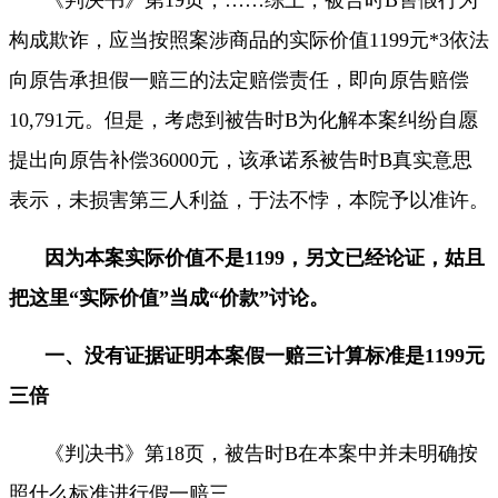
构成欺诈，应当按照案涉商品的实际价值
1199
元
*3
依法
向原告承担假一赔三的法定赔偿责任，即向原告赔偿
10,791
元。但是，考虑到被告时
B
为化解本案纠纷自愿
提出向原告补偿
36000
元，该承诺系被告时
B
真实意思
表示，未损害第三人利益，于法不悖，本院予以准许。
因为本案实际价值不是
1199
，另文已经论证，姑且
把这里“实际价值”当成“价款”讨论。
一、
没有证据证明本案假一赔三计算标准是
1199
元
三倍
《判决书》第
18
页，被告时
B
在本案中并未明确按
照什么标准进行假一赔三。