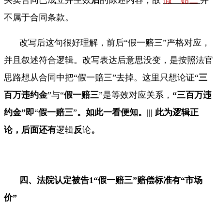
不属于合同条款。
改写后这句很好理解，前后“假一赔三”严格对应，
并且叙述符合逻辑。改写表达后意思没变，是按照法官
思路想从合同中把“假一赔三”去掉。这里只想论证
“
三
百万违约金
”
与
“
假一赔三
”
是等效对应关系，
“三百万违
约金”即
“
假一赔三
”
。如此一看便知。
|||
此为逻辑正
论，后面还有
逻辑
反
论
。
四、法院认定被告
1
“假一赔三”赔偿标准有“市场
价”