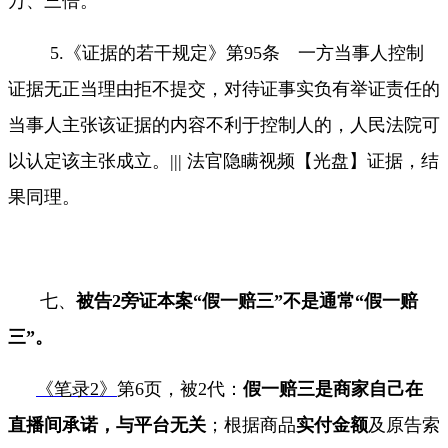
万、三倍。
5.
《证据的若干规定》第
95
条 一方当事人控制
证据无正当理由拒不提交，对待证事实负有举证责任的
当事人主张该证据的内容不利于控制人的，人民法院可
以认定该主张成立。
|||
法官隐瞒视频【光盘】证据，结
果同理。
七、
被告
2
旁证本案
“
假一赔三
”
不是通常
“
假一赔
三
”
。
《笔录2
》
第
6
页，被
2
代：
假一赔三是商家自己在
直播间承诺，与平台无关
；根据商品
实付金额
及原告索