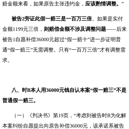
赔金额来看，如果原告主张违约金，
应该酌情调整。
”
被告
2
旁证此假一赔三是一百万三倍
。如果是实付
金额
1199
元三倍，
则赔偿金额不涉及调整问题
——后来
被告
1
自愿补偿
36000
元超过“假一赔十”进一步证明普
通“假一赔三”无需调整。只有“一百万三倍”才有调整需
求。
八、时
B
本人用
36000
元钱自认本案“假一赔三”不是
普通假一赔三。
（一）《判决书》第
19
页，
“
考虑到被告时
B
为化解
本案纠纷自愿提出向原告补偿
36000
元，该承诺系被告