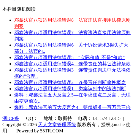
本栏目随机阅读
邓鑫法官八项适用法律错误8：法官违法直接用法律原则
判案
邓鑫法官八项适用法律错误7：法官违法直接用法律原则
判案
邓鑫法官八项适用法律错误6：关于诉讼请求3损失扩大
部分，法官的..
邓鑫法官八项适用法律错误5：“实际价值”不是“价款”
邓鑫法官八项适用法律错误4：连带责任的其它法律条款
邓鑫法官八项适用法律错误3：连带责任判决中无法律依
据的“合理..
邓鑫法官八项适用法律错误2：连带责任判断偷换概念
邓鑫法官八项适用法律错误1：类案识别中的违法判断
爆料：邓鑫法官五大反言之5—在争议焦点二反言，无理
由变更前次..
爆料：邓鑫法官的五大反言之4—赔偿标准一百万元三倍
浙ICP备
| QQ： | 地址：敢撕特 | 电话：131 574 12315 |
Copyright © 2026
天人文章管理系统
版权所有，授权gan.site 使
用
Powered by 55TR.COM