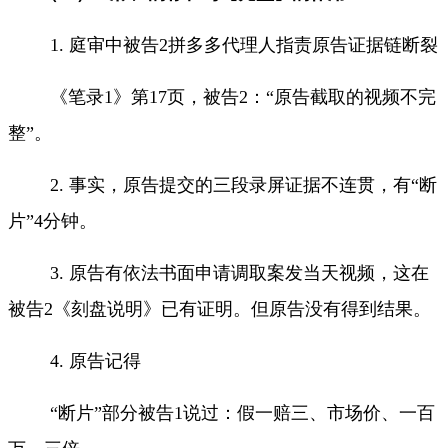
1.
庭审中被告
2
拼多多代理人指责原告证据链断裂
《笔录
1
》第
17
页，被告
2
：
“
原告截取的视频不完
整
”
。
2.
事实，原告提交的三段录屏证据不连贯，有
“
断
片
”4
分钟。
3.
原告有依法书面申请调取案发当天视频，这在
被告
2
《刻盘说明》已有证明。但原告没有得到结果。
4.
原告记得
“
断片
”
部分被告
1
说过：假一赔三、市场价、一百