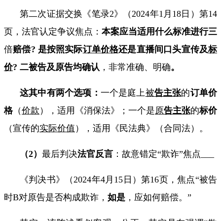
第二次证据交换《笔录
2
》（
2024
年
1
月
18
日）第
14
页，法官认定争议焦点：
本案应当适用什么标准进行三
倍
赔偿
?
是按照实际
订单价格
还是直播间口头宣传及
标
价
?
二被告及原告均确认
，非常准确、明确
。
这其中有两个选项：
一个是庭上
被
告主张
的
订单价
格
（
价款
），适用《消保法》；一个是
原
告主张
的
标价
（宣传的
实际价值
），适用《民法典》（合同法）。
（
2
）
最后判决
法官反言
：故意错定
“
欺诈
”
焦点
___
《判决书》（
2024
年
4
月
15
日）第
16
页，焦点
“
被告
时
B
对原告是否构成欺诈，
如是
，应如何赔偿。”