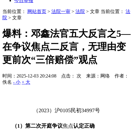
今日举报
当前位置：
网站首页
>
法院一审
>
法院
> 文章
当前位置：
法
院
> 文章
爆料：邓鑫法官五大反言之5—
在争议焦点二反言，无理由变
更前次“三倍赔偿”观点
时间：2025-12-03 20:24:08 点击：
次
来源：网络 作者：
佚名
- 小
+ 大
（
2023
）沪
0105
民初
34997
号
（
1
）第二次开庭争议
焦点
认定正确