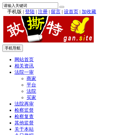
手机版
|
登陆
|
注册
|
留言
|
设首页
|
加收藏
手机导航
网站首页
相关资讯
法院一审
商家
平台
法院
买家
法院再审
检察监督
检察复查
其他监督
关于本站