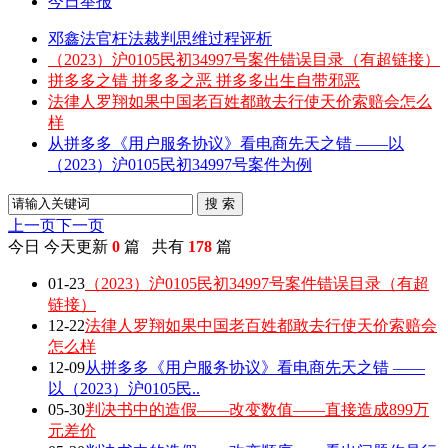
今日举报
邓鑫法官枉法裁判思维过程评析
（2023）沪0105民初34997号案件错误目录（有超链接）
拼多多之错 拼多多之恶 拼多多出生自带邪恶
法律人罗翔如果中国老百姓都敢去行使天价索赔会怎么
样
从拼多多《用户服务协议》看电商先天之错 ——以
（2023）沪0105民初34997号案件为例
搜 索
上一页
下一页
今日
今天更新
0
篇 共有
178
篇
01-23
（2023）沪0105民初34997号案件错误目录（有超
链接）
12-22
法律人罗翔如果中国老百姓都敢去行使天价索赔会
怎么样
12-09
从拼多多《用户服务协议》看电商先天之错 ——
以（2023）沪0105民..
05-30
判决书中的造假——改变数值——直接造成899万
元差价