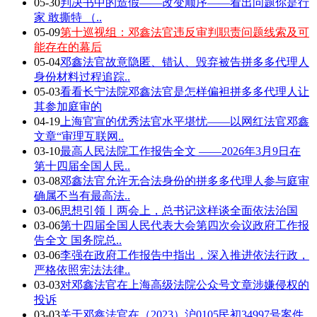
05-30
判决书中的造假——改变顺序——看出问题你是行
家 敢撕特 （..
05-09
第十巡视组：邓鑫法官违反审判职责问题线索及可
能存在的幕后
05-04
邓鑫法官故意隐匿、错认、毁弃被告拼多多代理人
身份材料过程追踪..
05-03
看看长宁法院邓鑫法官是怎样偏袒拼多多代理人让
其参加庭审的
04-19
上海官宣的优秀法官水平堪忧——以网红法官邓鑫
文章“审理互联网..
03-10
最高人民法院工作报告全文 ——2026年3月9日在
第十四届全国人民..
03-08
邓鑫法官允许无合法身份的拼多多代理人参与庭审
确属不当有最高法..
03-06
思想引领丨两会上，总书记这样谈全面依法治国
03-06
第十四届全国人民代表大会第四次会议政府工作报
告全文 国务院总..
03-06
李强在政府工作报告中指出，深入推进依法行政，
严格依照宪法法律..
03-03
对邓鑫法官在上海高级法院公众号文章涉嫌侵权的
投诉
03-03
关于邓鑫法官在（2023）沪0105民初34997号案件