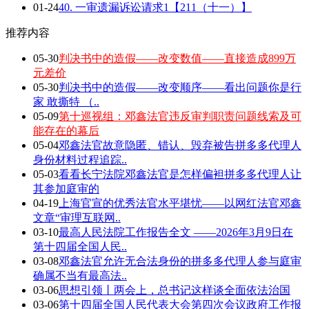
01-24
40. 一审遗漏诉讼请求1【211（十一）】
推荐内容
05-30
判决书中的造假——改变数值——直接造成899万
元差价
05-30
判决书中的造假——改变顺序——看出问题你是行
家 敢撕特 （..
05-09
第十巡视组：邓鑫法官违反审判职责问题线索及可
能存在的幕后
05-04
邓鑫法官故意隐匿、错认、毁弃被告拼多多代理人
身份材料过程追踪..
05-03
看看长宁法院邓鑫法官是怎样偏袒拼多多代理人让
其参加庭审的
04-19
上海官宣的优秀法官水平堪忧——以网红法官邓鑫
文章“审理互联网..
03-10
最高人民法院工作报告全文 ——2026年3月9日在
第十四届全国人民..
03-08
邓鑫法官允许无合法身份的拼多多代理人参与庭审
确属不当有最高法..
03-06
思想引领丨两会上，总书记这样谈全面依法治国
03-06
第十四届全国人民代表大会第四次会议政府工作报