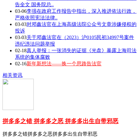
告全文 国务院总..
03-06
李强在政府工作报告中指出，深入推进依法行政，
严格依照宪法法律..
03-03
对邓鑫法官在上海高级法院公众号文章涉嫌侵权的
投诉
03-03
关于邓鑫法官在（2023）沪0105民初34997号案件
违纪违法问题举报
02-18
真人举报：一张消失的证据《光盘》暴露上海司法
系统的集体腐败
02-16
新年新想法——换一个思路告法官
相关资讯
拼多多之错 拼多多之恶 拼多多出生自带邪恶
拼多多之错拼多多之恶拼多多出生自带邪恶