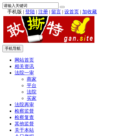
手机版
|
登陆
|
注册
|
留言
|
设首页
|
加收藏
手机导航
网站首页
相关资讯
法院一审
商家
平台
法院
买家
法院再审
检察监督
检察复查
其他监督
关于本站