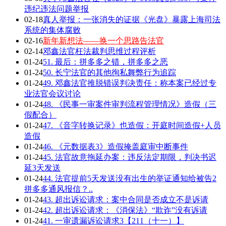
违纪违法问题举报
02-18
真人举报：一张消失的证据《光盘》暴露上海司法
系统的集体腐败
02-16
新年新想法——换一个思路告法官
02-14
邓鑫法官枉法裁判思维过程评析
01-24
51. 最后：拼多多之错，拼多多之恶
01-24
50. 长宁法官的其他徇私舞弊行为追踪
01-24
49. 邓鑫法官推脱错误判决责任：称本案已经过专
业法官会议讨论
01-24
48. 《民事一审案件审判流程管理情况》造假（三
假配合）
01-24
47. 《音字转换记录》也造假：开庭时间造假+人员
造假
01-24
46. 《元数据表3》造假掩盖庭审中断事件
01-24
45. 法官故意拖延办案：违反法定期限，判决书迟
延3天发送
01-24
44. 法官提前5天发送没有出生的举证通知给被告2
拼多多通风报信？..
01-24
43. 超出诉讼请求：案中合同是否成立不是诉请
01-24
42. 超出诉讼请求：《消保法》“欺诈”没有诉请
01-24
41. 一审遗漏诉讼请求3【211（十一）】