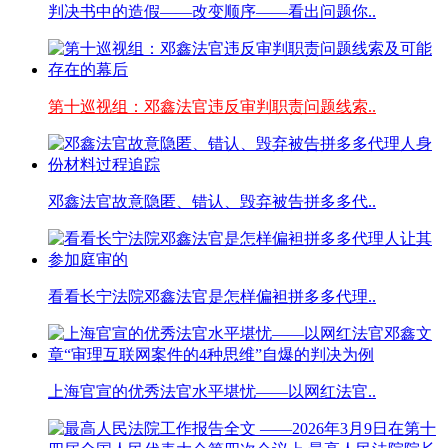
判决书中的造假——改变顺序——看出问题你..
第十巡视组：邓鑫法官违反审判职责问题线索..
邓鑫法官故意隐匿、错认、毁弃被告拼多多代..
看看长宁法院邓鑫法官是怎样偏袒拼多多代理..
上海官宣的优秀法官水平堪忧——以网红法官..