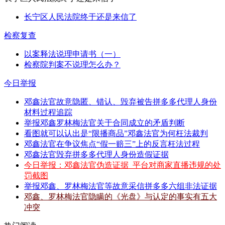
长宁区人民法院终于还是来信了
检察复查
以案释法说理申请书（一）
检察院判案不说理怎么办？
今日举报
邓鑫法官故意隐匿、错认、毁弃被告拼多多代理人身份
材料过程追踪
举报邓鑫罗林梅法官关于合同成立的矛盾判断
看图就可以认出是“限播商品”邓鑫法官为何枉法裁判
邓鑫法官在争议焦点“假一赔三”上的反言枉法过程
邓鑫法官毁弃拼多多代理人身份造假证据
今日举报：邓鑫法官伪造证据_平台对商家直播违规的处
罚截图
举报邓鑫、罗林梅法官等故意采信拼多多六组非法证据
邓鑫、罗林梅法官隐瞒的《光盘》与认定的事实有五大
冲突