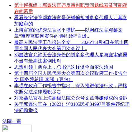
第十巡视组：邓鑫法官违反审判职责问题线索及可能存
在的幕后
看看长宁法院邓鑫法官是怎样偏袒拼多多代理人让其参
加庭审的
上海官宣的优秀法官水平堪忧——以网红法官邓鑫文
章“审理互联网案件的4种思维”自爆..
最高人民法院工作报告全文 ——2026年3月9日在第十四
届全国人民代表大会第四次会议上..
邓鑫法官允许无合法身份的拼多多代理人参与庭审确属
不当有最高法案例比对
思想引领丨两会上，总书记这样谈全面依法治国
第十四届全国人民代表大会第四次会议政府工作报告全
文 国务院总理 李强（豆包）
李强在政府工作报告中指出，深入推进依法行政，严格
依照宪法法律履职尽责
对邓鑫法官在上海高级法院公众号文章涉嫌侵权的投诉
关于邓鑫法官在（2023）沪0105民初34997号案件违纪违
法问题举报
法院一审