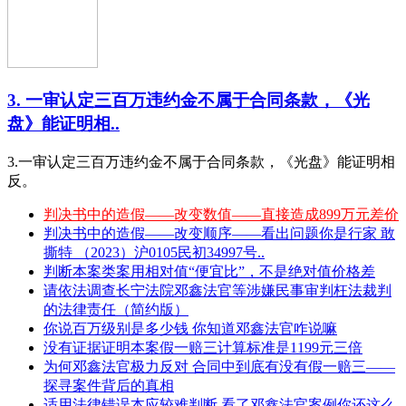
3. 一审认定三百万违约金不属于合同条款，《光
盘》能证明相..
3.一审认定三百万违约金不属于合同条款，《光盘》能证明相
反。
判决书中的造假——改变数值——直接造成899万元差价
判决书中的造假——改变顺序——看出问题你是行家 敢
撕特 （2023）沪0105民初34997号..
判断本案类案用相对值“便宜比”，不是绝对值价格差
请依法调查长宁法院邓鑫法官等涉嫌民事审判枉法裁判
的法律责任（简约版）
你说百万级别是多少钱 你知道邓鑫法官咋说嘛
没有证据证明本案假一赔三计算标准是1199元三倍
为何邓鑫法官极力反对 合同中到底有没有假一赔三——
探寻案件背后的真相
适用法律错误本应较难判断 看了邓鑫法官案例你还这么