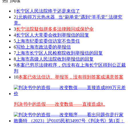
热门阅读
1
长宁区人民法院终于还是来信了
2
1元购得万元热水器 _当“刷单党”遇到“羊毛党” 法律究
竟..
3
长宁法院疑似拼多多法律顾问或保护伞
4
长宁区人大常委会收到举报信的回复
5
上海市纪委监委信访室不负责任
6
写给上海市政法委的举报信
7
上海市长宁区人民检察院收到举报信的回复
8
上海市高级人民法院收到举报信的回复
9
本案已穷尽法律程序，仍没有在上海长宁区得到公正裁
判
10
本案已依法信访、举报等，没有得到答案或满意答案
判决书中的造假——改变数值——直接造成8..