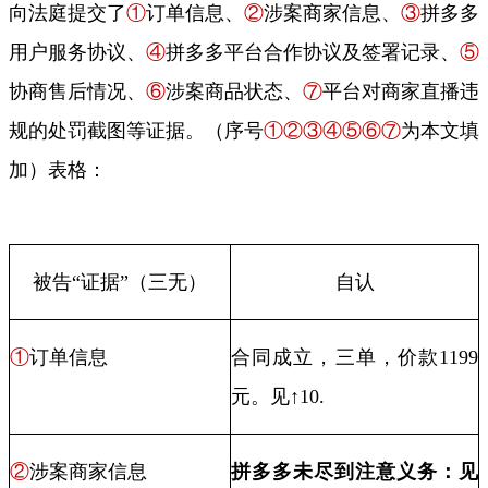
向法庭提交了
①
订单信息、
②
涉案商家信息、
③
拼多多
用户服务协议、
④
拼多多平台合作协议及签署记录、
⑤
协商售后情况、
⑥
涉案商品状态、
⑦
平台对商家直播违
规的处罚截图等证据。（序号
①②③④⑤⑥⑦
为本文填
加）表格：
被告“证据”（三无）
自认
①
订单信息
合同成立，三单，价款
1199
元。见↑
10.
②
涉案商家信息
拼多多未尽到注意义务：见