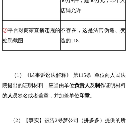
50
万
+
件，超
50
万元，非个人
店铺允许
⑦
平台对商家直播违规的
不存在，这是法官伪造、变
处罚截图
造的↓
18.
（
1
）《民事诉讼法解释》 第
115
条
单位向人民法
院提出的证明材料，应当由单位
负责人
及
制作
证明材料
的
人
员签名或者盖章，并加盖单位
印章
。
（
2
）
【事实】被告
2
寻梦公司（拼多多）提供的所