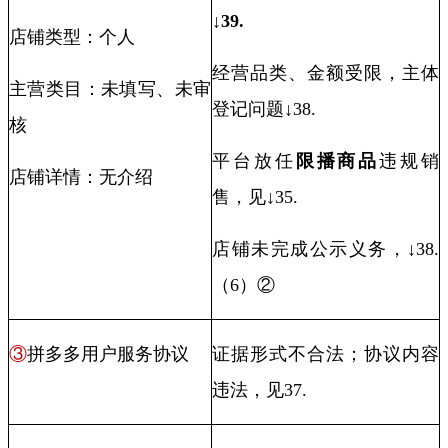
↓
39.
店铺类型：个人
经营品类、金额受限，
主体
主营类目：未填写、未审
登记问题↓
38.
核
平台放任
限播商品
违规销
店铺详情：无介绍
售，见↓
35.
店铺未完成公示义务，↓
38.
（
6
）②
③
拼多多用户服务协议
证据形式不合法；协议内容
违法，见
37.