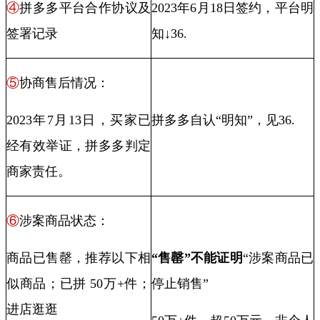
④
拼多多平台合作协议及
2023
年
6
月
18
日签约，平台明
签署记录
知↓
36.
⑤
协商售后情况：
2023
年
7
月
13
日，买家已
拼多多自认“明知”，见
36.
经有效举证，拼多多判定
商家责任。
⑥
涉案商品状态：
商品已售罄，推荐以下相
“
售罄
”不能证明
“涉案商品已
似商品；已拼
50
万
+
件；
停止销售”
进店逛逛