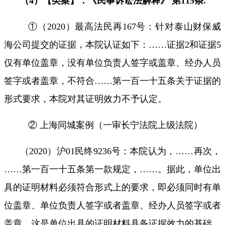
（
4
）【类案】：《民事诉讼法解释》 第
115
条
.
①（
2020
）最高法民再
167
号：针对泰山财保威
海公司提交的证据，本院认证如下：
……
证据
2
和证据
5
仅有单位盖章，没有单位负责人签字或盖章、经办人员
签字或者盖章，不符合
……
第一百一十五条关于证据的
形式要求，本院对其证明效力不予认定。
② 上海同城案例（一审长宁法院上级法院）
（
2020
）沪
01
民终
9236
号：本院认为，
……
再次，
……
第一百一十五条第一款规定，
……
。据此，单位出
具的证明材料必须符合形式上的要求，即必须同时有单
位盖章、单位负责人签字或者盖章、经办人员签字或者
盖章。这是单位出具的证明材料具备证据效力的基础。