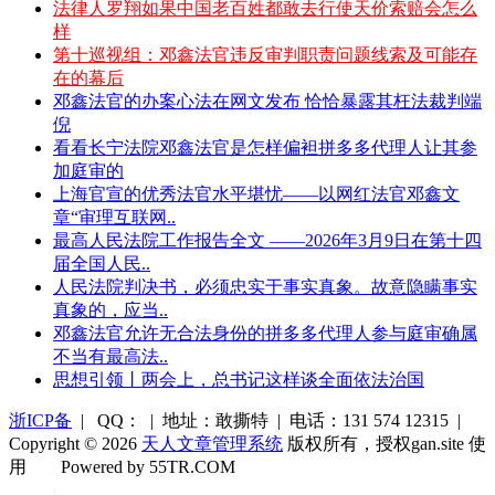
法律人罗翔如果中国老百姓都敢去行使天价索赔会怎么
样
第十巡视组：邓鑫法官违反审判职责问题线索及可能存
在的幕后
邓鑫法官的办案心法在网文发布 恰恰暴露其枉法裁判端
倪
看看长宁法院邓鑫法官是怎样偏袒拼多多代理人让其参
加庭审的
上海官宣的优秀法官水平堪忧——以网红法官邓鑫文
章“审理互联网..
最高人民法院工作报告全文 ——2026年3月9日在第十四
届全国人民..
人民法院判决书，必须忠实于事实真象。故意隐瞒事实
真象的，应当..
邓鑫法官允许无合法身份的拼多多代理人参与庭审确属
不当有最高法..
思想引领丨两会上，总书记这样谈全面依法治国
浙ICP备
| QQ： | 地址：敢撕特 | 电话：131 574 12315 |
Copyright © 2026
天人文章管理系统
版权所有，授权gan.site 使
用
Powered by 55TR.COM
OK