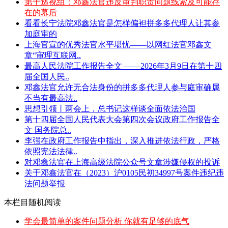
第十巡视组：邓鑫法官违反审判职责问题线索及可能存
在的幕后
看看长宁法院邓鑫法官是怎样偏袒拼多多代理人让其参
加庭审的
上海官宣的优秀法官水平堪忧——以网红法官邓鑫文
章“审理互联网..
最高人民法院工作报告全文 ——2026年3月9日在第十四
届全国人民..
邓鑫法官允许无合法身份的拼多多代理人参与庭审确属
不当有最高法..
思想引领丨两会上，总书记这样谈全面依法治国
第十四届全国人民代表大会第四次会议政府工作报告全
文 国务院总..
李强在政府工作报告中指出，深入推进依法行政，严格
依照宪法法律..
对邓鑫法官在上海高级法院公众号文章涉嫌侵权的投诉
关于邓鑫法官在（2023）沪0105民初34997号案件违纪违
法问题举报
本栏目随机阅读
学会最简单的案件问题分析 你就有足够的底气