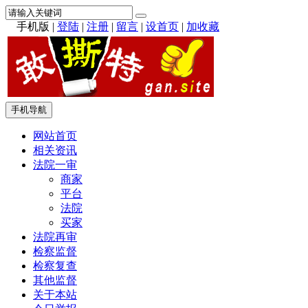
手机版
|
登陆
|
注册
|
留言
|
设首页
|
加收藏
手机导航
网站首页
相关资讯
法院一审
商家
平台
法院
买家
法院再审
检察监督
检察复查
其他监督
关于本站